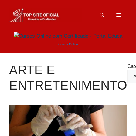
Pular
para
Menu
o
conteúdo
Cursos Online
ARTE E
Cat
ENTRETENIMENTO