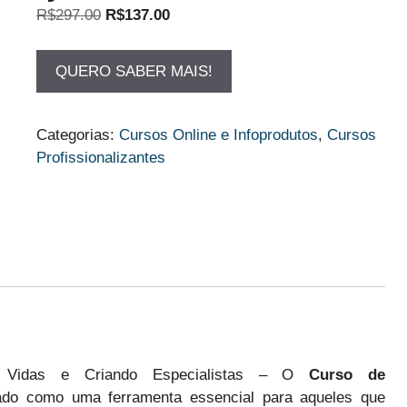
O
O
R$
297.00
R$
137.00
preço
preço
original
atual
QUERO SABER MAIS!
era:
é:
R$297.00.
R$137.00.
Categorias:
Cursos Online e Infoprodutos
,
Cursos
Profissionalizantes
do Vidas e Criando Especialistas – O
Curso de
do como uma ferramenta essencial para aqueles que