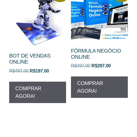
FÓRMULA NEGÓCIO
BOT DE VENDAS
ONLINE
ONLINE
O
O
R$
497.00
R$
297.00
O
O
R$
497.00
R$
197.00
preço
preço
preço
preço
original
atual
COMPRAR
original
atual
era:
é:
COMPRAR
era:
é:
AGORA!
R$497.00.
R$297.00.
AGORA!
R$497.00.
R$197.00.