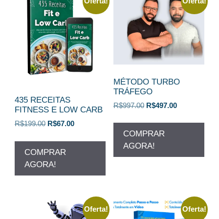
Oferta!
Oferta!
MÉTODO TURBO
TRÁFEGO
435 RECEITAS
O
O
R$
997.00
R$
497.00
FITNESS E LOW CARB
preço
preço
O
O
R$
199.00
R$
67.00
original
atual
COMPRAR
preço
preço
era:
é:
original
atual
AGORA!
R$997.00.
R$497.00.
COMPRAR
era:
é:
AGORA!
R$199.00.
R$67.00.
Oferta!
Oferta!