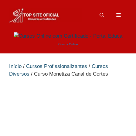
Pular
para
Menu
o
conteúdo
Cursos Online
Início
/
Cursos Profissionalizantes
/
Cursos
Diversos
/ Curso Monetiza Canal de Cortes