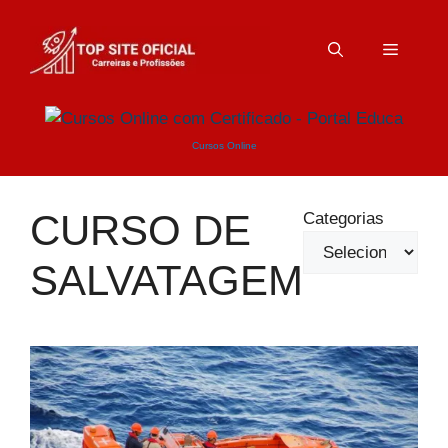
Pular
para
Menu
o
conteúdo
Cursos Online
CURSO DE
Categorias
SALVATAGEM