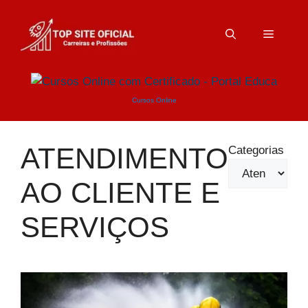
Pular
para
Menu
o
conteúdo
Cursos Online
ATENDIMENTO
Categorias
AO CLIENTE E
SERVIÇOS