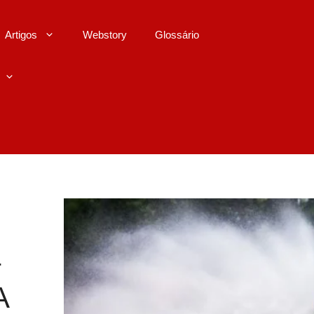
Artigos
Webstory
Glossário
–
A