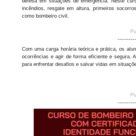
defesa em situações de emergência. Neste curs
incêndios, resgate em altura, primeiros socorro
como bombeiro civil.
Pu
----------
Com uma carga horária teórica e prática, os alun
ocorrências e agir de forma eficiente e segura. 
para enfrentar desafios e salvar vidas em situaç
Pu
----------