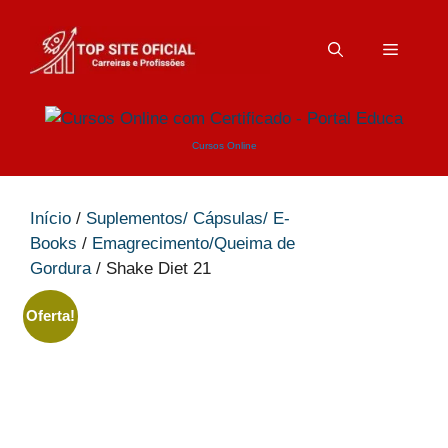
Pular
para
Menu
o
conteúdo
Cursos Online
Início
/
Suplementos/ Cápsulas/ E-
Books
/
Emagrecimento/Queima de
Gordura
/ Shake Diet 21
Oferta!