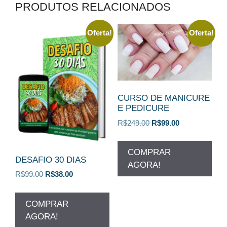
PRODUTOS RELACIONADOS
Oferta!
Oferta!
CURSO DE MANICURE
E PEDICURE
O
O
R$
249.00
R$
99.00
preço
preço
original
atual
COMPRAR
era:
é:
DESAFIO 30 DIAS
AGORA!
R$249.00.
R$99.00.
O
O
R$
99.00
R$
38.00
preço
preço
original
atual
COMPRAR
era:
é:
AGORA!
R$99.00.
R$38.00.