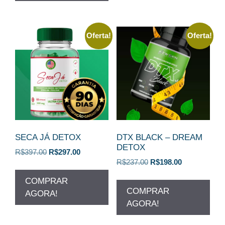
Oferta!
Oferta!
SECA JÁ DETOX
DTX BLACK – DREAM
DETOX
O
O
R$
397.00
R$
297.00
O
O
preço
preço
R$
237.00
R$
198.00
preço
preço
original
atual
COMPRAR
original
atual
era:
é:
COMPRAR
AGORA!
era:
é:
R$397.00.
R$297.00.
AGORA!
R$237.00.
R$198.00.