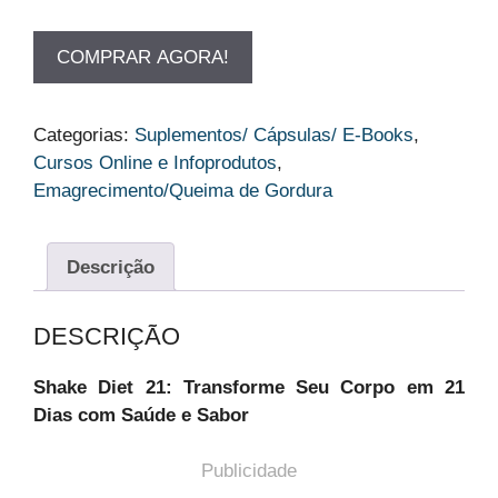
preço
preço
original
atual
COMPRAR AGORA!
era:
é:
R$127.00.
R$97.00.
Categorias:
Suplementos/ Cápsulas/ E-Books
,
Cursos Online e Infoprodutos
,
Emagrecimento/Queima de Gordura
Descrição
DESCRIÇÃO
Shake Diet 21: Transforme Seu Corpo em 21
Dias com Saúde e Sabor
Publicidade