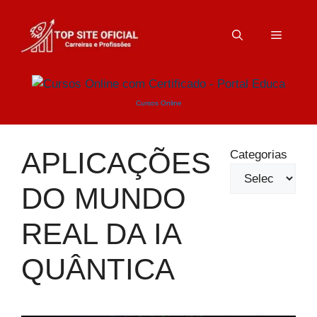
Pular
para
Menu
o
conteúdo
Cursos Online
APLICAÇÕES
Categorias
DO MUNDO
REAL DA IA
QUÂNTICA